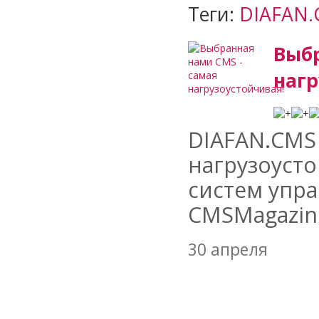
Теги:
DIAFAN.
Выбр
нагр
DIAFAN.CMS
нагрузоуст
систем упр
CMSMagazine
30 апреля