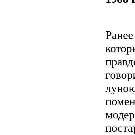
Ране
кото
прав
гово
луною
пом
моде
пост