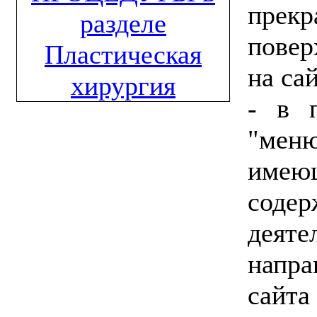
прекр
повер
на са
- в п
"мен
имею
соде
деят
напра
сайт