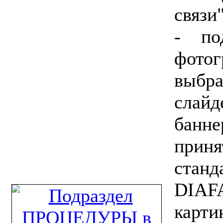
связи
- по
фото
выбра
слай
банн
прин
ста
DIAF
кар