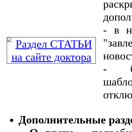
рас
допол
- в н
"завл
новос
- ба
шаб
отклю
Дополнительные разд