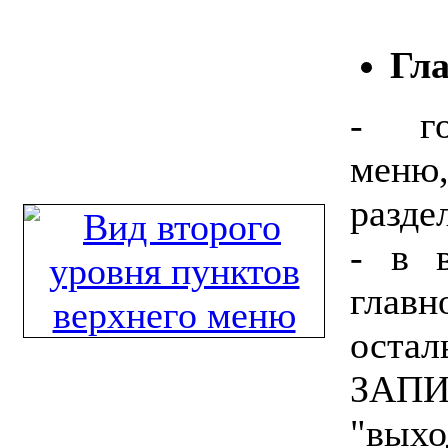
Гла
- го
меню
разде
- в 
главн
оста
ЗАП
"выхо